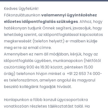
Kedves Ügyfelünk!
Főkonzulátusunkon
valamennyi ügyintézéshez
előzetes időpontfoglalás szükséges
. Ahhoz, hogy
hatékonyan tudjunk Önnek segíteni, javasoljuk, hogy
lehetőség szerint, az időpontfoglalással kapcsolatos
megkeresését (telefon helyett) e-mailben küldje
meg
erre az email címre
.
Amennyiben ez nem áll módjában, kérjük, hogy az
időpontfoglalás ügyében, munkanapokon (hétfőtől
csütörtökig 9:00 és 16:30 között, pénteken 15.00
óráig) telefonon hívjon minket a
+91 22 653 74 000
-
es telefonszámon, amelyen angolul és magyarul
beszélő kollégáink fogadják hívását.
Honlapunkon a főbb konzuli ügycsoportokra
vonatkozóan
részletes tájékoztatást
talál. Ha