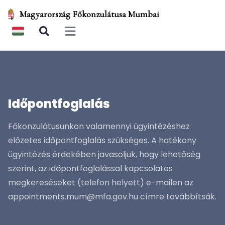
Magyarország Főkonzulátusa Mumbai
Open main menu
Időpontfoglalás
Főkonzulátusunkon valamennyi ügyintézéshez
előzetes időpontfoglalás szükséges. A hatékony
ügyintézés érdekében javasoljuk, hogy lehetőség
szerint, az időpontfoglalással kapcsolatos
megkereséseket (telefon helyett) e-mailen az
appointments.mum@mfa.gov.hu címre továbbítsák.