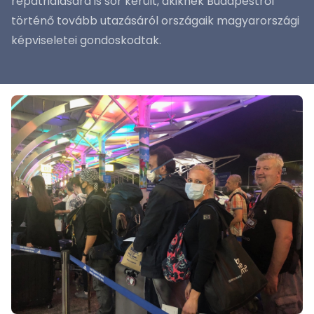
repatriálására is sor került, akiknek Budapestről
történő tovább utazásáról országaik magyarországi
képviseletei gondoskodtak.