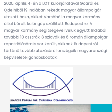
2020. április 4-én a LOT különjáratával Goáról és
Újdelhiből 19 Indiában rekedt magyar állampolgár
utazott haza, akiket Varsóból a magyar kormány
által bérelt különgép szállított Budapestre. A
magyar kormány segítségével velük együtt Indiából
további 10 osztrák, 8 szlovák és 6 román állampolgár
repatriálására is sor került, akiknek Budapestről
történő tovább utazásáról országaik magyarországi
képviseletei gondoskodtak.