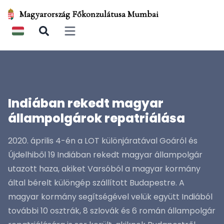
Magyarország Főkonzulátusa Mumbai
Open main menu
Indiában rekedt magyar
állampolgárok repatriálása
2020. április 4-én a LOT különjáratával Goáról és
Újdelhiből 19 Indiában rekedt magyar állampolgár
utazott haza, akiket Varsóból a magyar kormány
által bérelt különgép szállított Budapestre. A
magyar kormány segítségével velük együtt Indiából
további 10 osztrák, 8 szlovák és 6 román állampolgár